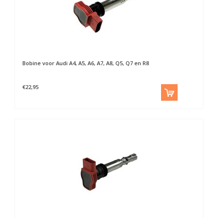
Bobine voor Audi A4, A5, A6, A7, A8, Q5, Q7 en R8
€22,95