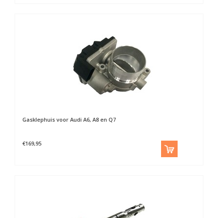
Gasklephuis voor Audi A6, A8 en Q7
€169,95