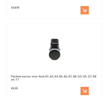
€24,95
Parkeersensor voor Audi A1, A3, A4, A5, A6, A7, A8, Q3, Q5, Q7, R8
en TT
€9,95