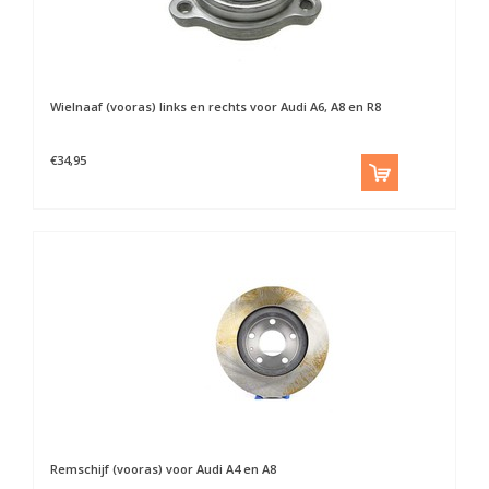
Wielnaaf (vooras) links en rechts voor Audi A6, A8 en R8
€34,95
Remschijf (vooras) voor Audi A4 en A8