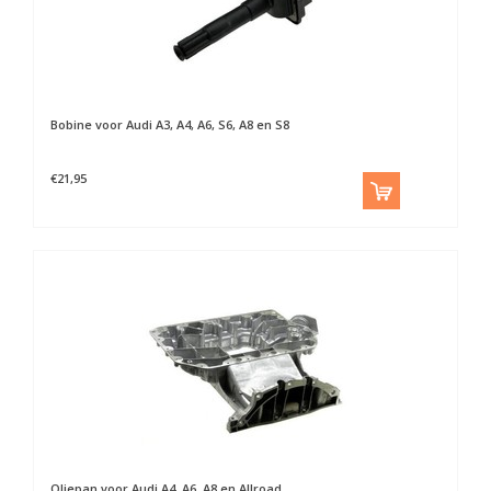
Bobine voor Audi A3, A4, A6, S6, A8 en S8
€21,95
Oliepan voor Audi A4, A6, A8 en Allroad