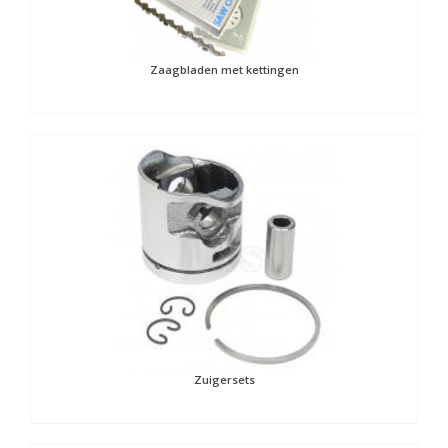
Zaagbladen met kettingen
Zuigersets