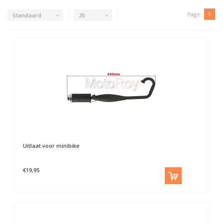
Page:
1
Standaard
20
Uitlaat voor minibike
€19,95