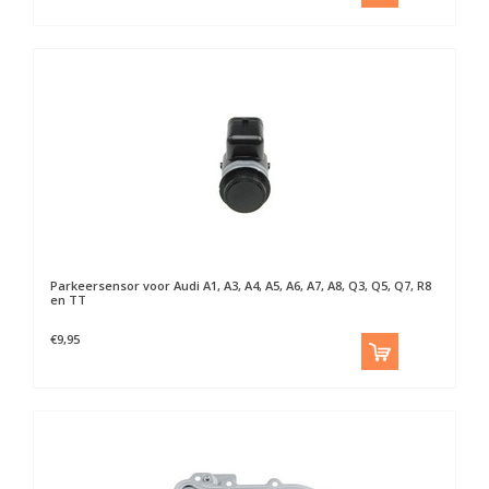
Parkeersensor voor Audi A1, A3, A4, A5, A6, A7, A8, Q3, Q5, Q7, R8
en TT
€9,95