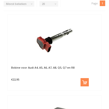
Page:
1
Meest bekeken
20
Bobine voor Audi A4, A5, A6, A7, A8, Q5, Q7 en R8
€22,95