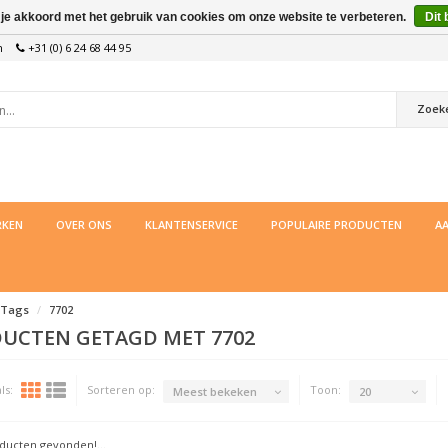
 je akkoord met het gebruik van cookies om onze website te verbeteren.
Dit 
n
+31 (0) 6 24 68 44 95
Zoek
KEN
OVER ONS
KLANTENSERVICE
POPULAIRE PRODUCTEN
AA
Tags
7702
UCTEN GETAGD MET 7702
ls:
Sorteren op:
Toon:
Meest bekeken
20
ucten gevonden!...