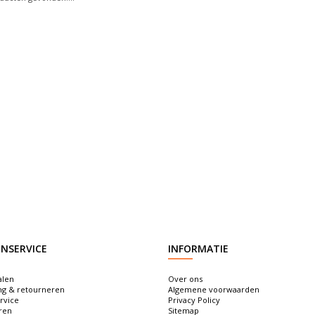
NSERVICE
INFORMATIE
alen
Over ons
ng & retourneren
Algemene voorwaarden
rvice
Privacy Policy
ren
Sitemap