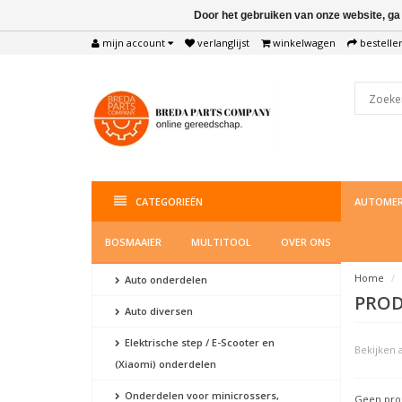
Door het gebruiken van onze website, ga
mijn account
verlanglijst
winkelwagen
bestelle
CATEGORIEËN
AUTOMER
BOSMAAIER
MULTITOOL
OVER ONS
Home
Auto onderdelen
PROD
Auto diversen
Elektrische step / E-Scooter en
Bekijken a
(Xiaomi) onderdelen
Onderdelen voor minicrossers,
Geen prod