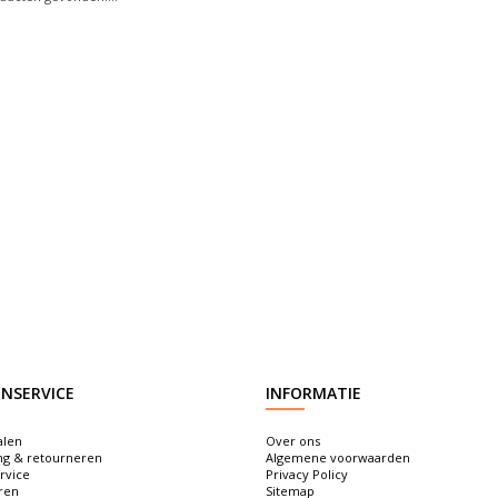
NSERVICE
INFORMATIE
alen
Over ons
ng & retourneren
Algemene voorwaarden
rvice
Privacy Policy
ren
Sitemap