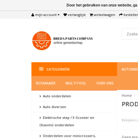
Door het gebruiken van onze website, ga
mijn account
verlanglijst
winkelwagen
bestelle
CATEGORIEËN
AUTOMER
BOSMAAIER
MULTITOOL
OVER ONS
Home
Auto onderdelen
PROD
Auto diversen
Elektrische step / E-Scooter en
Bekijken a
(Xiaomi) onderdelen
Onderdelen voor minicrossers,
Geen prod