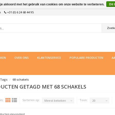
 je akkoord met het gebruik van cookies om onze website te verbeteren.
Dit 
n
+31 (0) 6 24 68 44 95
Zoek
KEN
OVER ONS
KLANTENSERVICE
POPULAIRE PRODUCTEN
AA
Tags
68 schakels
UCTEN GETAGD MET 68 SCHAKELS
ls:
Sorteren op:
Toon:
Meest bekeken
20
ucten gevonden!...