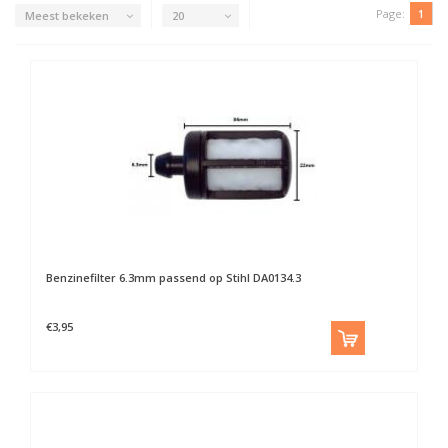
Page:
1
Meest bekeken
20
Benzinefilter 6.3mm passend op Stihl DA0134.3
€3,95