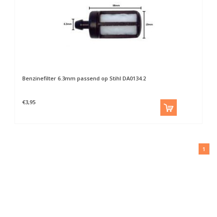
Benzinefilter 6.3mm passend op Stihl DA0134.2
€3,95
1