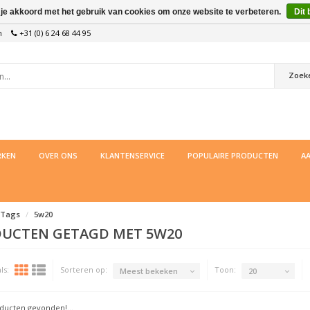
 je akkoord met het gebruik van cookies om onze website te verbeteren.
Dit 
n
+31 (0) 6 24 68 44 95
Zoek
KEN
OVER ONS
KLANTENSERVICE
POPULAIRE PRODUCTEN
AA
Tags
5w20
UCTEN GETAGD MET 5W20
ls:
Sorteren op:
Toon:
Meest bekeken
20
ucten gevonden!...