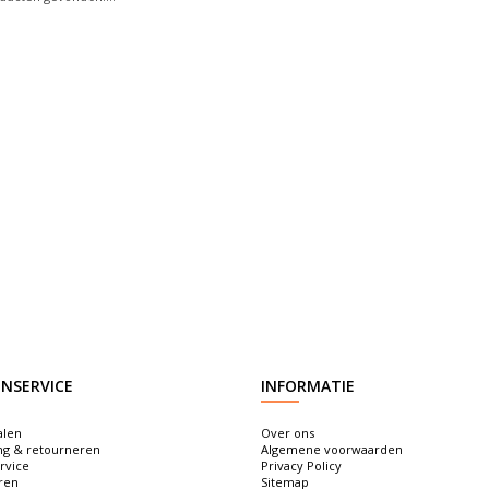
NSERVICE
INFORMATIE
alen
Over ons
ng & retourneren
Algemene voorwaarden
rvice
Privacy Policy
ren
Sitemap