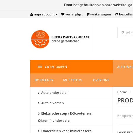
Door het gebruiken van onze website, ga
mijn account
verlanglijst
winkelwagen
bestelle
CATEGORIEËN
AUTOMER
BOSMAAIER
MULTITOOL
OVER ONS
Home
Auto onderdelen
PROD
Auto diversen
Elektrische step / E-Scooter en
Bekijken a
(Xiaomi) onderdelen
Onderdelen voor minicrossers,
Geen prod