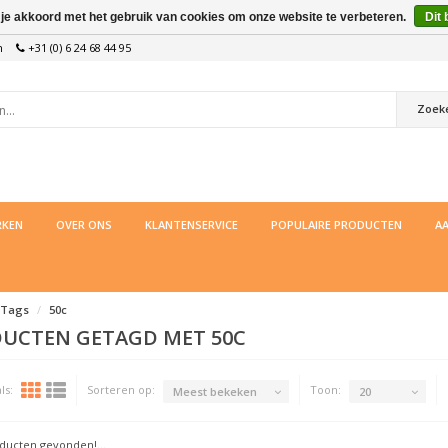
 je akkoord met het gebruik van cookies om onze website te verbeteren.
Dit 
n
+31 (0) 6 24 68 44 95
Zoek
KEN
OVER ONS
KLANTENSERVICE
POPULAIRE PRODUCTEN
AA
Tags
50c
UCTEN GETAGD MET 50C
ls:
Sorteren op:
Toon:
Meest bekeken
20
ucten gevonden!...