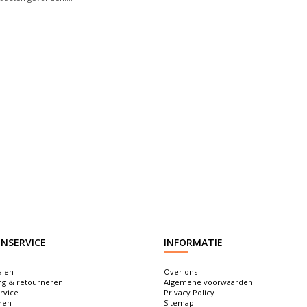
NSERVICE
INFORMATIE
alen
Over ons
ng & retourneren
Algemene voorwaarden
rvice
Privacy Policy
ren
Sitemap