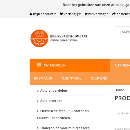
Door het gebruiken van onze website, ga
mijn account
verlanglijst
winkelwagen
bestelle
CATEGORIEËN
AUTOMER
BOSMAAIER
MULTITOOL
OVER ONS
Home
Auto onderdelen
PROD
Auto diversen
Elektrische step / E-Scooter en
Bekijken a
(Xiaomi) onderdelen
Onderdelen voor minicrossers,
Geen prod