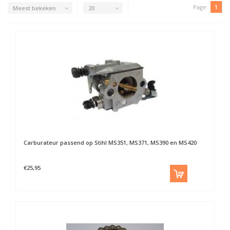
Page:
1
Meest bekeken
20
Carburateur passend op Stihl MS351, MS371, MS390 en MS420
€25,95