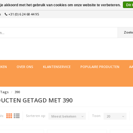
 je akkoord met het gebruik van cookies om onze website te verbeteren.
Dit 
n
+31 (0) 6 24 68 44 95
Zoek
KEN
OVER ONS
KLANTENSERVICE
POPULAIRE PRODUCTEN
AA
Tags
390
UCTEN GETAGD MET 390
ls:
Sorteren op:
Toon:
Meest bekeken
20