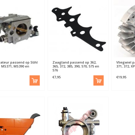
ateur passend op Stihl
Zaagtand passend op 362,
Vliegwiel p
 MS371, MS390 en
365, 372, 385, 390, 570, 575 en
371, 372, X
576
€7,95
€19,95