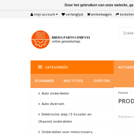
Door het gebruiken van onze website, ga
mijn account
verlanglijst
winkelwagen
bestelle
CATEGORIEËN
AUTOMER
BOSMAAIER
MULTITOOL
OVER ONS
Home
Auto onderdelen
PROD
Auto diversen
Elektrische step / E-Scooter en
Bekijken a
(Xiaomi) onderdelen
Onderdelen voor minicrossers,