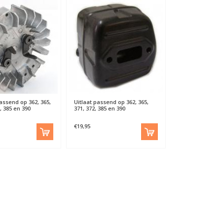
assend op 362, 365,
Uitlaat passend op 362, 365,
P, 385 en 390
371, 372, 385 en 390
€19,95