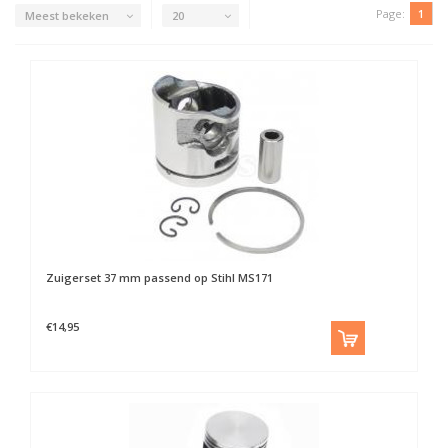
Page:
1
Meest bekeken
20
Zuigerset 37 mm passend op Stihl MS171
€14,95