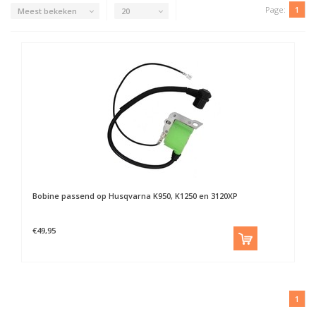
Page:
1
Meest bekeken
20
Bobine passend op Husqvarna K950, K1250 en 3120XP
€49,95
1