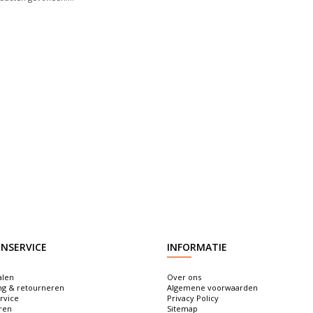
NSERVICE
INFORMATIE
alen
Over ons
ng & retourneren
Algemene voorwaarden
rvice
Privacy Policy
ren
Sitemap