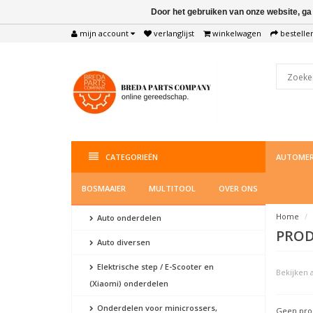
Door het gebruiken van onze website, ga
mijn account
verlanglijst
winkelwagen
bestelle
CATEGORIEËN
AUTOMER
BOSMAAIER
MULTITOOL
OVER ONS
Home
Auto onderdelen
PROD
Auto diversen
Elektrische step / E-Scooter en
Bekijken a
(Xiaomi) onderdelen
Onderdelen voor minicrossers,
Geen prod