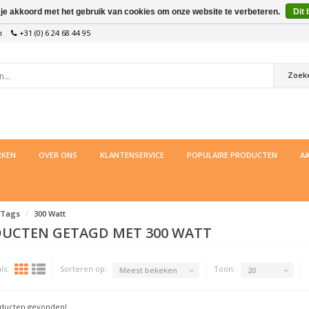
 je akkoord met het gebruik van cookies om onze website te verbeteren.
Dit 
n
+31 (0) 6 24 68 44 95
Zoek
KEN
OVER ONS
KLANTENSERVICE
POPULAIRE PRODUCTEN
AA
Tags
300 Watt
UCTEN GETAGD MET 300 WATT
ls:
Sorteren op:
Toon:
Meest bekeken
20
ucten gevonden!...