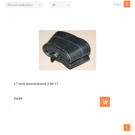
Page:
1
Meest bekeken
20
17 inch binnenband 2.50-17
€4,99
1