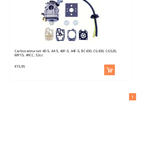
Carburateurset 40-5, 44-5, 40F-5, 44F-5, BC430, CG430, CG520,
MP15, 49CC, 52cc
€15,95
1