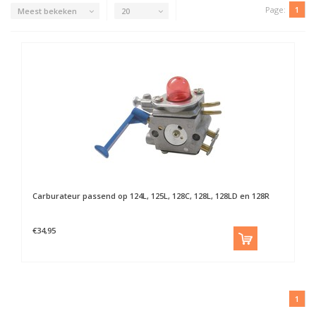
Page:
1
Meest bekeken
20
Carburateur passend op 124L, 125L, 128C, 128L, 128LD en 128R
€34,95
1