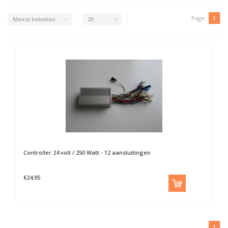
Page:
1
Meest bekeken
20
Controller 24 volt / 250 Watt - 12 aansluitingen
€24,95
1