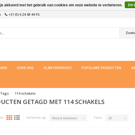
 je akkoord met het gebruik van cookies om onze website te verbeteren.
Dit 
n
+31 (0) 6 24 68 44 95
Zoek
KEN
OVER ONS
KLANTENSERVICE
POPULAIRE PRODUCTEN
AA
Tags
114 schakels
UCTEN GETAGD MET 114 SCHAKELS
ls:
Sorteren op:
Toon:
Meest bekeken
20