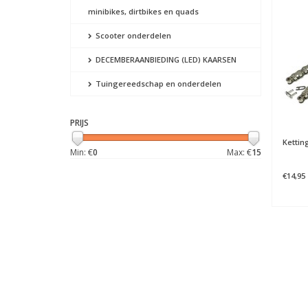
minibikes, dirtbikes en quads
Scooter onderdelen
DECEMBERAANBIEDING (LED) KAARSEN
Tuingereedschap en onderdelen
PRIJS
Kettin
Min: €
0
Max: €
15
€14,95