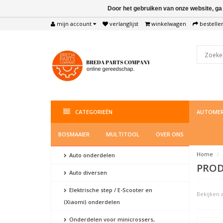
Door het gebruiken van onze website, ga
mijn account
verlanglijst
winkelwagen
bestelle
CATEGORIEËN
AUTOMER
BOSMAAIER
MULTITOOL
OVER ONS
Home
Auto onderdelen
PROD
Auto diversen
Elektrische step / E-Scooter en
Bekijken a
(Xiaomi) onderdelen
Onderdelen voor minicrossers,