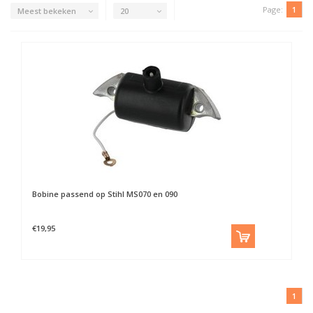
Page:
1
Meest bekeken
20
Bobine passend op Stihl MS070 en 090
€19,95
1