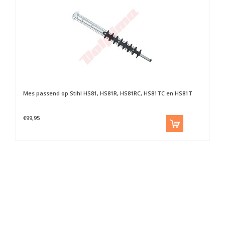
Mes passend op Stihl HS81, HS81R, HS81RC, HS81TC en HS81T
€99,95