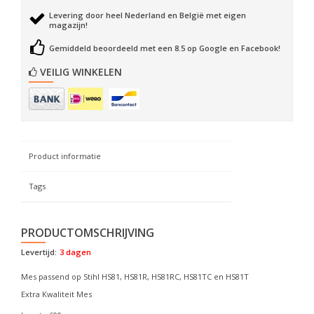
Levering door heel Nederland en België met eigen
magazijn!
Gemiddeld beoordeeld met een 8.5 op Google en Facebook!
VEILIG WINKELEN
Product informatie
Tags
PRODUCTOMSCHRIJVING
Levertijd:
3 dagen
Mes passend op Stihl HS81, HS81R, HS81RC, HS81TC en HS81T
Extra Kwaliteit Mes