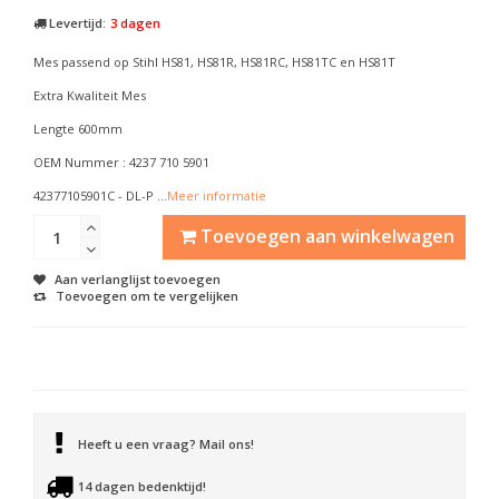
Levertijd:
3 dagen
Mes passend op Stihl HS81, HS81R, HS81RC, HS81TC en HS81T
Extra Kwaliteit Mes
Lengte 600mm
OEM Nummer : 4237 710 5901
42377105901C - DL-P ...
Meer informatie
Toevoegen aan winkelwagen
Aan verlanglijst toevoegen
Toevoegen om te vergelijken
Heeft u een vraag? Mail ons!
14 dagen bedenktijd!