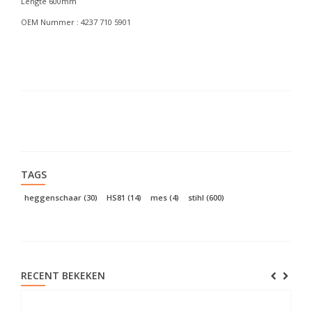
Lengte 600mm
OEM Nummer : 4237 710 5901
TAGS
heggenschaar
(30)
HS81
(14)
mes
(4)
stihl
(600)
RECENT BEKEKEN