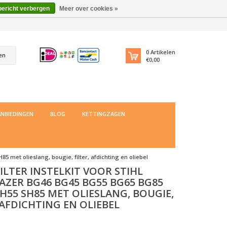
bericht verbergen
Meer over cookies »
0
Artikelen
en
€0,00
NBIEDINGEN
BLOG
KETTINGZAGEN
5 met olieslang, bougie, filter, afdichting en oliebel
ILTER INSTELKIT VOOR STIHL
AZER BG46 BG45 BG55 BG65 BG85
H55 SH85 MET OLIESLANG, BOUGIE,
 AFDICHTING EN OLIEBEL