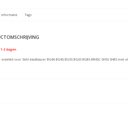
 informatie
Tags
CTOMSCHRIJVING
1-2 dagen
r instelkit voor Stihl bladblazer BG46 BG45 BG55 BG65 BG85 BR45C SH55 SH85 met olies