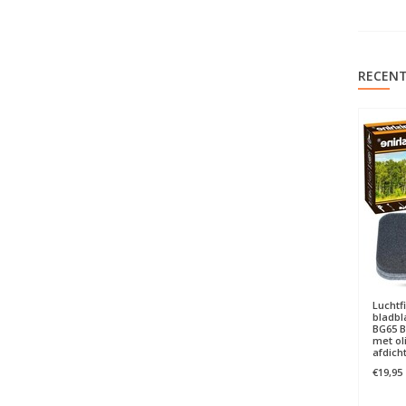
RECENT
Luchtfi
bladbl
BG65 B
met oli
afdich
€19,95