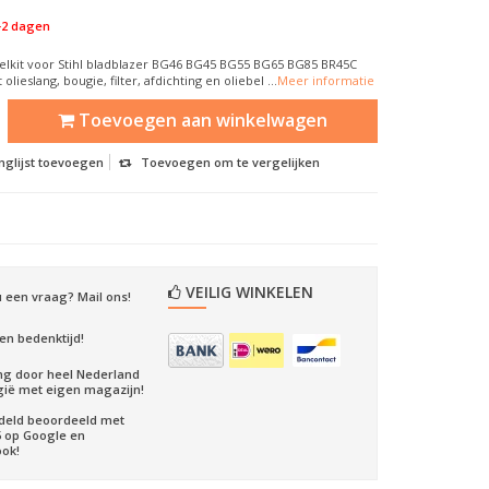
-2 dagen
stelkit voor Stihl bladblazer BG46 BG45 BG55 BG65 BG85 BR45C
lieslang, bougie, filter, afdichting en oliebel ...
Meer informatie
Toevoegen aan winkelwagen
nglijst toevoegen
Toevoegen om te vergelijken
VEILIG WINKELEN
u een vraag? Mail ons!
en bedenktijd!
ng door heel Nederland
gië met eigen magazijn!
deld beoordeeld met
5 op Google en
ok!