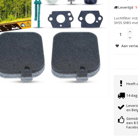
Levertijd:
1
Luchtfilter in
SH55 SH85 met o
Aan verla
Heeft 
14 dag
Leveri
en Bel
Gemid
een 8.
Facebo