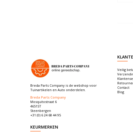
KLANTE
Veilig bet
Verzendi
Klantense
Retourne
Breda Parts Company is de webshop voor
Contact
Tuinartikelen en Auto onderdelen.
Blog
Breda Parts Company
Mosquitostraat 6
4651ST
Steenbergen
+31 (0) 6 24 68 44 95
KEURMERKEN