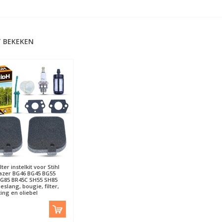
 BEKEKEN
lter instelkit voor Stihl
azer BG46 BG45 BG55
G85 BR45C SH55 SH85
eslang, bougie, filter,
ting en oliebel