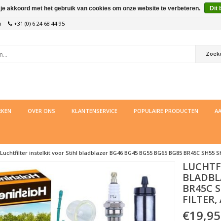
 je akkoord met het gebruik van cookies om onze website te verbeteren.
Dit 
n
+31 (0) 6 24 68 44 95
Zoek
KEN
OVER ONS
KLANTENSERVICE
POPULAIRE PRODUCTEN
AA
Luchtfilter instelkit voor Stihl bladblazer BG46 BG45 BG55 BG65 BG85 BR45C SH55 SH8
LUCHTF
BLADBL
BR45C S
FILTER,
€19,95