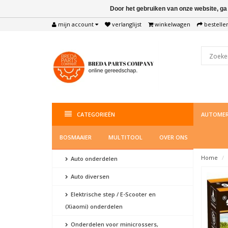
Door het gebruiken van onze website, ga
mijn account
verlanglijst
winkelwagen
bestelle
CATEGORIEËN
AUTOMER
BOSMAAIER
MULTITOOL
OVER ONS
Home
Auto onderdelen
Auto diversen
Elektrische step / E-Scooter en
(Xiaomi) onderdelen
Onderdelen voor minicrossers,