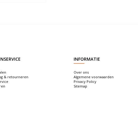
NSERVICE
INFORMATIE
alen
Over ons
ng & retourneren
Algemene voorwaarden
rvice
Privacy Policy
ren
Sitemap