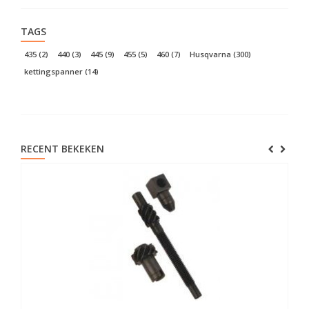
TAGS
435
(2)
440
(3)
445
(9)
455
(5)
460
(7)
Husqvarna
(300)
kettingspanner
(14)
RECENT BEKEKEN