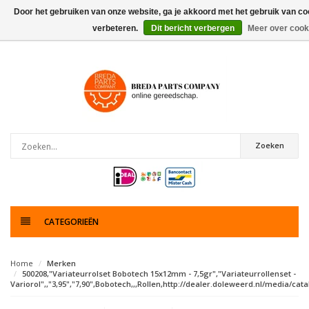
Door het gebruiken van onze website, ga je akkoord met het gebruik van co
verbeteren.
Dit bericht verbergen
Meer over cook
0
artikelen
Zoeken
CATEGORIEËN
Home
Merken
500208,"Variateurrolset Bobotech 15x12mm - 7,5gr","Variateurrollenset -
Variorol",,"3,95","7,90",Bobotech,,,Rollen,http://dealer.doleweerd.nl/media/catal