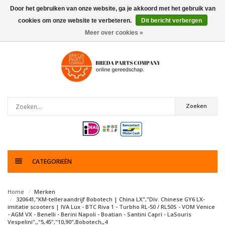
Door het gebruiken van onze website, ga je akkoord met het gebruik van
cookies om onze website te verbeteren.
Dit bericht verbergen
0
artikelen
Meer over cookies »
Zoeken
CATEGORIEËN
Home
Merken
320641,"KM-telleraandrijf Bobotech | China LX","Div. Chinese GY6 LX-
imitatie scooters | IVA Lux - BTC Riva 1 - Turbho RL-50 / RL50S - VOM Venice
- AGM VX - Benelli - Berini Napoli - Boatian - Santini Capri - LaSouris
Vespelini",,"5,45","10,90",Bobotech,,4