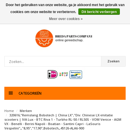
Door het gebruiken van onze website, ga je akkoord met het gebruik van
cookies om onze website te verbeteren.
Dit bericht verbergen
0
artikelen
Meer over cookies »
Zoeken
CATEGORIEËN
Home
Merken
320616,"Remslang Bobotech | China LX","Div. Chinese LX-imitatie
scooters | IVA Lux - BTC Riva 1 - Turbho RL-50 / RL50S - VOM Venice - AGM
VX - Benelli - Berini Napoli - Boatian - Santini Capri - LaSouris
Vespelini",,"8,95","17,90",Bobotech,,45126-ALA6-900