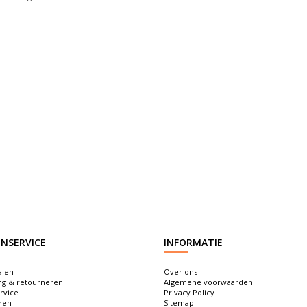
NSERVICE
INFORMATIE
alen
Over ons
ng & retourneren
Algemene voorwaarden
rvice
Privacy Policy
ren
Sitemap