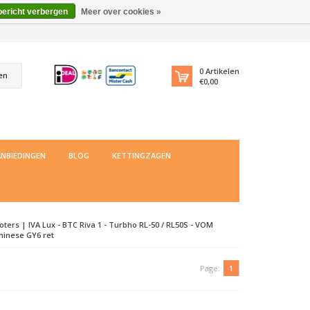
bericht verbergen
Meer over cookies »
0
Artikelen
en
€0,00
NBIEDINGEN
BLOG
KETTINGZAGEN
ters | IVA Lux - BTC Riva 1 - Turbho RL-50 / RL50S - VOM
Chinese GY6 ret
Page:
1