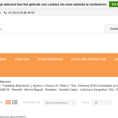
 je akkoord met het gebruik van cookies om onze website te verbeteren.
Dit 
n
+31 (0) 6 24 68 44 95
Zoek
KEN
OVER ONS
KLANTENSERVICE
POPULAIRE PRODUCTEN
AA
Merken
,"Tankdop Bobotech | Kymco / China LX / Retro","Div. Chinese GY6 LX-imitatie scoo
GM VX - Benelli - Berini Napoli - Boatian - Santini Capri - LaSouris Vespelini / Div. 
ls:
Sorteren op:
Toon:
Meest bekeken
20
ucten gevonden!...