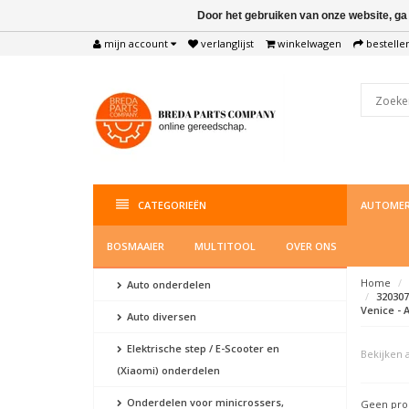
Door het gebruiken van onze website, ga
mijn account
verlanglijst
winkelwagen
bestelle
CATEGORIEËN
AUTOMER
BOSMAAIER
MULTITOOL
OVER ONS
Home
Auto onderdelen
320307
Venice - A
Auto diversen
Elektrische step / E-Scooter en
Bekijken a
(Xiaomi) onderdelen
Onderdelen voor minicrossers,
Geen prod