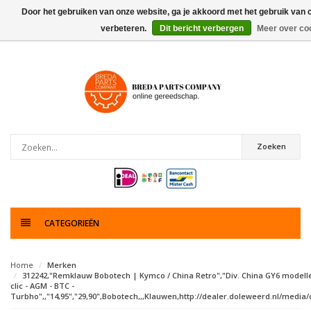
Door het gebruiken van onze website, ga je akkoord met het gebruik van 
verbeteren.
Dit bericht verbergen
Meer over co
0
artikelen
Zoeken
CATEGORIEËN
Home
Merken
312242,"Remklauw Bobotech | Kymco / China Retro","Div. China GY6 modellen
clic - AGM - BTC -
Turbho",,"14,95","29,90",Bobotech,,,Klauwen,http://dealer.doleweerd.nl/media/c