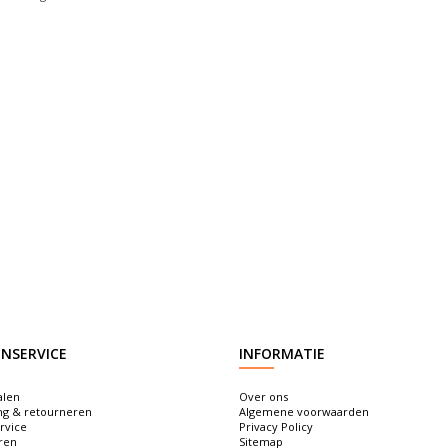
NSERVICE
INFORMATIE
alen
Over ons
ng & retourneren
Algemene voorwaarden
rvice
Privacy Policy
ren
Sitemap