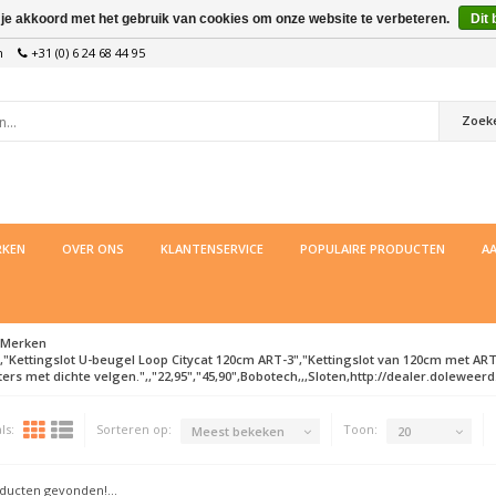
 je akkoord met het gebruik van cookies om onze website te verbeteren.
Dit 
n
+31 (0) 6 24 68 44 95
Zoek
KEN
OVER ONS
KLANTENSERVICE
POPULAIRE PRODUCTEN
AA
Merken
,"Kettingslot U-beugel Loop Citycat 120cm ART-3","Kettingslot van 120cm met ART 
ters met dichte velgen.",,"22,95","45,90",Bobotech,,,Sloten,http://dealer.doleweerd
ls:
Sorteren op:
Toon:
Meest bekeken
20
ucten gevonden!...