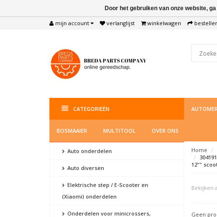
Door het gebruiken van onze website, ga
mijn account
verlanglijst
winkelwagen
bestelle
CATEGORIEËN
AUTOMER
BOSMAAIER
MULTITOOL
OVER ONS
Home
Auto onderdelen
304191
12"" scoo
Auto diversen
Elektrische step / E-Scooter en
Bekijken a
(Xiaomi) onderdelen
Onderdelen voor minicrossers,
Geen prod