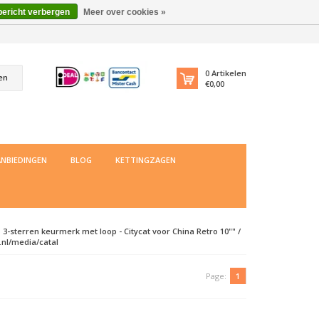
bericht verbergen
Meer over cookies »
0
Artikelen
en
€0,00
NBIEDINGEN
BLOG
KETTINGZAGEN
3-sterren keurmerk met loop - Citycat voor China Retro 10"" /
.nl/media/catal
Page:
1