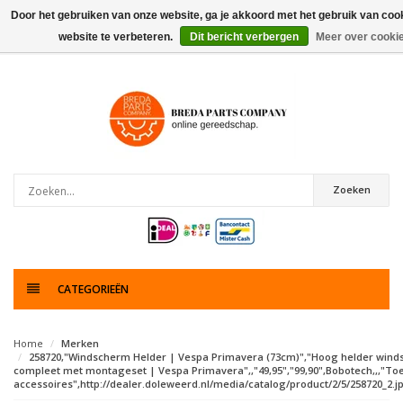
Door het gebruiken van onze website, ga je akkoord met het gebruik van co
website te verbeteren.
Dit bericht verbergen
Meer over cooki
0
artikelen
Zoeken
CATEGORIEËN
Home
Merken
258720,"Windscherm Helder | Vespa Primavera (73cm)","Hoog helder win
compleet met montageset | Vespa Primavera",,"49,95","99,90",Bobotech,,,"T
accessoires",http://dealer.doleweerd.nl/media/catalog/product/2/5/258720_2.jp