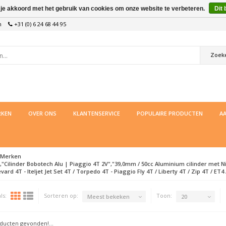
 je akkoord met het gebruik van cookies om onze website te verbeteren.
Dit 
n
+31 (0) 6 24 68 44 95
Zoek
KEN
OVER ONS
KLANTENSERVICE
POPULAIRE PRODUCTEN
AA
Merken
,"Cilinder Bobotech Alu | Piaggio 4T 2V","39,0mm / 50cc Aluminium cilinder met Nik
vard 4T - Iteljet Jet Set 4T / Torpedo 4T - Piaggio Fly 4T / Liberty 4T / Zip 4T / ET4 /
ls:
Sorteren op:
Toon:
Meest bekeken
20
ucten gevonden!...