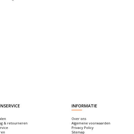
NSERVICE
INFORMATIE
alen
Over ons
ng & retourneren
Algemene voorwaarden
rvice
Privacy Policy
ren
Sitemap