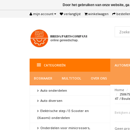
Door het gebruiken van onze website, ga
mijn account
verlanglijst
winkelwagen
bestelle
CATEGORIEËN
AUTOMER
BOSMAAIER
MULTITOOL
OVER ONS
Home
Auto onderdelen
250675
4T / Boule
Auto diversen
Elektrische step / E-Scooter en
Bekijken a
(Xiaomi) onderdelen
Onderdelen voor minicrossers,
Geen prod