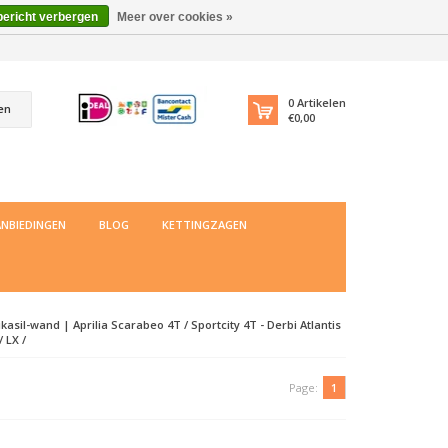
bericht verbergen
Meer over cookies »
0
Artikelen
en
€0,00
NBIEDINGEN
BLOG
KETTINGZAGEN
asil-wand | Aprilia Scarabeo 4T / Sportcity 4T - Derbi Atlantis
 LX /
Page:
1