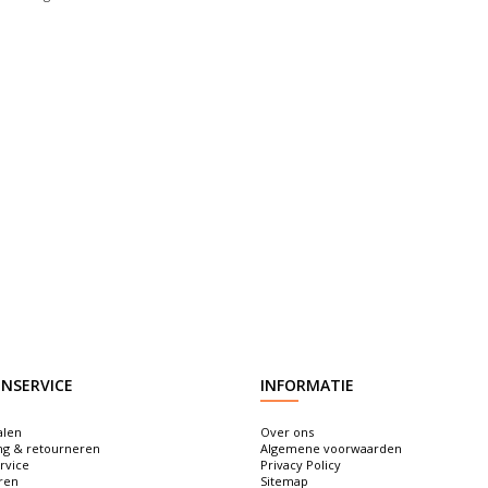
NSERVICE
INFORMATIE
alen
Over ons
ng & retourneren
Algemene voorwaarden
rvice
Privacy Policy
ren
Sitemap