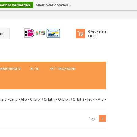
bericht verbergen
Meer over cookies »
0
Artikelen
en
€0,00
NBIEDINGEN
BLOG
KETTINGZAGEN
 Cello - Allo - Orbit-I / Orbit 1 - Orbit-II / Orbit 2 - Jet 4 - Mio -
Page:
1