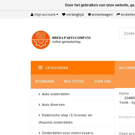
Door het gebruiken van onze website, ga
mijn account
verlanglijst
winkelwagen
bestelle
CATEGORIEËN
AUTOMER
BOSMAAIER
MULTITOOL
OVER ONS
Home
Auto onderdelen
234085,
Tonik - S
Auto diversen
Elektrische step / E-Scooter en
Bekijken a
(Xiaomi) onderdelen
Onderdelen voor minicrossers,
Geen prod