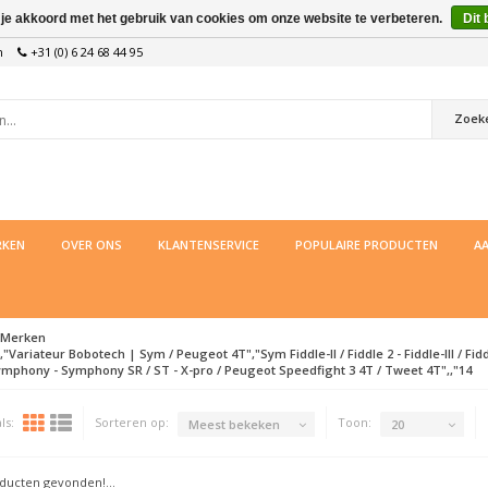
 je akkoord met het gebruik van cookies om onze website te verbeteren.
Dit 
n
+31 (0) 6 24 68 44 95
Zoek
KEN
OVER ONS
KLANTENSERVICE
POPULAIRE PRODUCTEN
AA
Merken
"Variateur Bobotech | Sym / Peugeot 4T","Sym Fiddle-II / Fiddle 2 - Fiddle-III / Fiddle 3 -
ymphony - Symphony SR / ST - X-pro / Peugeot Speedfight 3 4T / Tweet 4T",,"14
ls:
Sorteren op:
Toon:
Meest bekeken
20
ucten gevonden!...