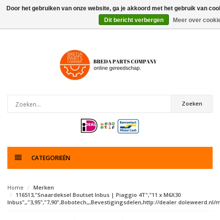
Door het gebruiken van onze website, ga je akkoord met het gebruik van coo
Dit bericht verbergen
Meer over cooki
0
artikelen
Zoeken
CATEGORIEËN
Home
Merken
116513,"Snaardeksel Boutset Inbus | Piaggio 4T","11 x M6X30
Inbus",,"3,95","7,90",Bobotech,,,Bevestigingsdelen,http://dealer.doleweerd.nl/m