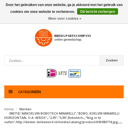
Door het gebruiken van onze website, ga je akkoord met het gebruik van
cookies om onze website te verbeteren.
Dit bericht verbergen
0
artikelen
Meer over cookies »
Zoeken
CATEGORIEËN
Home
Merken
080718,"AIRKOELVIN BOBOTECH MINARELLI","BOBO, KOELVIN MINARELLI
HORIZONTAAL O.A. AEROX",,"2,95","5,90",Bobotech,,,"Nog in te
vullen",http://dealer.doleweerd.nl/media/catalog/product/0/8/080718.jpg,,,,,