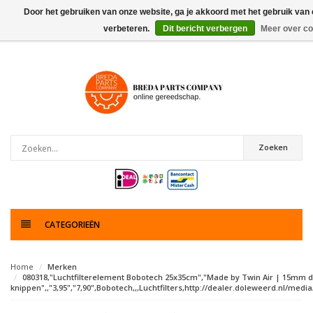
Door het gebruiken van onze website, ga je akkoord met het gebruik van
verbeteren.
Dit bericht verbergen
Meer over co
0
artikelen
Zoeken
CATEGORIEËN
Home
Merken
080318,"Luchtfilterelement Bobotech 25x35cm","Made by Twin Air | 15mm di
knippen",,"3,95","7,90",Bobotech,,,Luchtfilters,http://dealer.doleweerd.nl/media