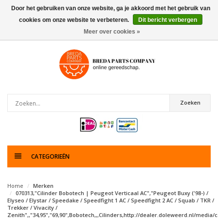
Door het gebruiken van onze website, ga je akkoord met het gebruik van
cookies om onze website te verbeteren.
Dit bericht verbergen
0
artikelen
Meer over cookies »
Zoeken
CATEGORIEËN
Home
Merken
070313,"Cilinder Bobotech | Peugeot Verticaal AC","Peugeot Buxy ('98-) /
Elyseo / Elystar / Speedake / Speedfight 1 AC / Speedfight 2 AC / Squab / TKR /
Trekker / Vivacity /
Zenith",,"34,95","69,90",Bobotech,,,Cilinders,http://dealer.doleweerd.nl/media/