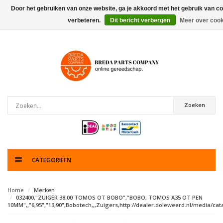
Door het gebruiken van onze website, ga je akkoord met het gebruik van c
verbeteren.
Dit bericht verbergen
Meer over cook
0
artikelen
Zoeken
CATEGORIEËN
Home
Merken
032400,"ZUIGER 38.00 TOMOS OT BOBO","BOBO, TOMOS A35 OT PEN
10MM",,"6,95","13,90",Bobotech,,,Zuigers,http://dealer.doleweerd.nl/media/catal