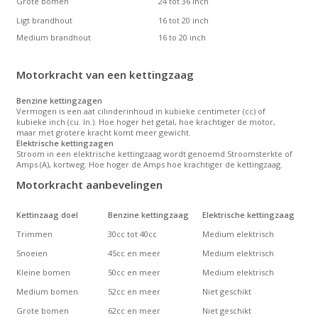
Grote bomen
24 tot 36 inch
Ligt brandhout
16 tot 20 inch
Medium brandhout
16 to 20 inch
Motorkracht van een kettingzaag
Benzine kettingzagen
Vermogen is een aat cilinderinhoud in kubieke centimeter (cc) of
kubieke inch (cu. In.). Hoe hoger het getal, hoe krachtiger de motor,
maar met grotere kracht komt meer gewicht.
Elektrische kettingzagen
Stroom in een elektrische kettingzaag wordt genoemd Stroomsterkte of
Amps (A), kortweg. Hoe hoger de Amps hoe krachtiger de kettingzaag.
Motorkracht aanbevelingen
Kettinzaag doel
Benzine kettingzaag
Elektrische kettingzaag
Trimmen
30cc tot 40cc
Medium elektrisch
Snoeien
45cc en meer
Medium elektrisch
Kleine bomen
50cc en meer
Medium elektrisch
Medium bomen
52cc en meer
Niet geschikt
Grote bomen
62cc en meer
Niet geschikt