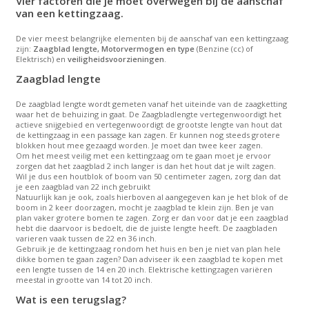
Vier factoren die je moet overwegen bij de aanschaf
van een kettingzaag.
De vier meest belangrijke elementen bij de aanschaf van een kettingzaag
zijn:
Zaagblad lengte, Motorvermogen en type
(Benzine (cc) of
Elektrisch) en
veiligheidsvoorzieningen
.
Zaagblad lengte
De zaagblad lengte wordt gemeten vanaf het uiteinde van de zaagketting
waar het de behuizing in gaat. De Zaagbladlengte vertegenwoordigt het
actieve snijgebied en vertegenwoordigt de grootste lengte van hout dat
de kettingzaag in een passage kan zagen. Er kunnen nog steeds grotere
blokken hout mee gezaagd worden. Je moet dan twee keer zagen.
Om het meest veilig met een kettingzaag om te gaan moet je ervoor
zorgen dat het zaagblad 2 inch langer is dan het hout dat je wilt zagen.
Wil je dus een houtblok of boom van 50 centimeter zagen, zorg dan dat
je een zaagblad van 22 inch gebruikt
Natuurlijk kan je ook, zoals hierboven al aangegeven kan je het blok of de
boom in 2 keer doorzagen, mocht je zaagblad te klein zijn. Ben je van
plan vaker grotere bomen te zagen. Zorg er dan voor dat je een zaagblad
hebt die daarvoor is bedoelt, die de juiste lengte heeft. De zaagbladen
varieren vaak tussen de 22 en 36 inch.
Gebruik je de kettingzaag rondom het huis en ben je niet van plan hele
dikke bomen te gaan zagen? Dan adviseer ik een zaagblad te kopen met
een lengte tussen de 14 en 20 inch. Elektrische kettingzagen variëren
meestal in grootte van 14 tot 20 inch.
Wat is een terugslag?