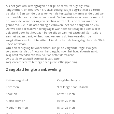
Als het gaat om kettingzagen hoor je de term "terugslag" vaak
langskomen, en het is van cruciaal belang dat je begrijpt wat de term
betekent. Een van de oorzaken van de terugslag is wanneer de punt van
het zaagblad een ander object raakt. De bovenste kwart van de neus of
tip, waar de verandering van richting optreedt, is de terugslag zone
genoemd. Zie in de afbeelding hierboven, het rode aangeduide vlak.
De tweede oorzaak van terugslag is wanneer het zaagblad vast wordt
geklemd door het hout aan beide zijden van het zaagblad. Soms als je
aan het zagen bent, wil het hout wel eens sluiten waardoor de
zaagketting vast komt te zitten. Hierdoor kan de terugslag ofwel de ‘’Kick
Back’’ ontstaan.
Om een terugslag te voorkomen kun je de volgende regels volgen:
zorg ervoor dat de tip / neus van het zaagblad nooit het hout als eerste raakt;
zaag nooit meer dan één stuk hout op hetzelfde moment;
zorg dat je vol gas geeft wanneer je gaat zagen;
zorg voor een scherpe ketting en een juiste kettingspanning.
Zaagblad lengte aanbeveling
Kettinzaag doel
Zaagblad lengte
Trimmen
Niet langer dan 16 inch
Snoeien
12 tot 14 inch
Kleine bomen
16 tot 20 inch
Medium bomen
18 tot 22 inch