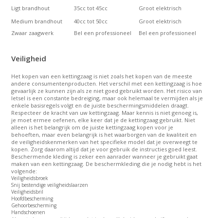
Ligt brandhout
35cc tot 45cc
Groot elektrisch
Medium brandhout
40cc tot 50cc
Groot elektrisch
Zwaar zaagwerk
Bel een professioneel
Bel een professioneel
Veiligheid
Het kopen van een kettingzaag is niet zoals het kopen van de meeste
andere consumentenproducten. Het verschil met een kettingzaag is hoe
gevaarlijk ze kunnen zijn als ze niet goed gebruikt worden. Het risico van
letsel is een constante bedreiging, maar ook helemaal te vermijden als je
enkele basisregels volgt en de juiste beschermingsmiddelen draagt.
Respecteer de kracht van uw kettingzaag. Maar kennis is niet genoeg is,
je moet ermee oefenen, elke keer dat je de kettingzaag gebruikt. Niet
alleen is het belangrijk om de juiste kettingzaag kopen voor je
behoeften, maar even belangrijk is het waarborgen van de kwaliteit en
de veiligheidskenmerken van het specifieke model dat je overweegt te
kopen. Zorg daarom altijd dat je voor gebruik de instructies goed leest.
Beschermende kleding is zeker een aanrader wanneer je gebruikt gaat
maken van een kettingzaag. De beschermkleding die je nodig hebt is het
volgende:
Veiligheidsbroek
Snij bestendige veiligheidslaarzen
Veiligheidsbril
Hoofdbescherming
Gehoorbescherming
Handschoenen