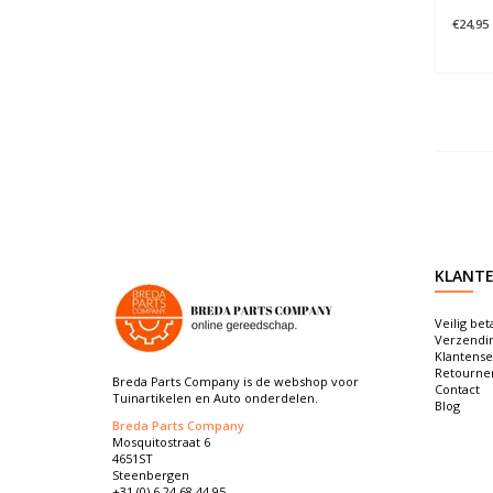
€24,95
KLANTE
Veilig bet
Verzendi
Klantense
Retourne
Breda Parts Company is de webshop voor
Contact
Tuinartikelen en Auto onderdelen.
Blog
Breda Parts Company
Mosquitostraat 6
4651ST
Steenbergen
+31 (0) 6 24 68 44 95