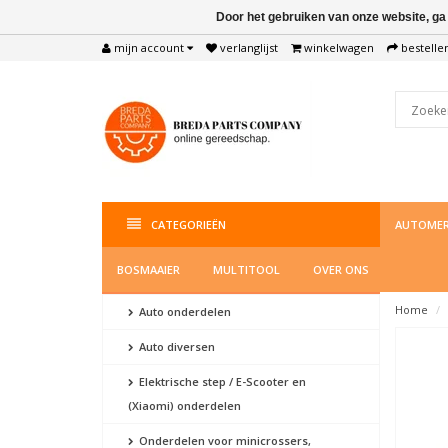
Door het gebruiken van onze website, ga
mijn account
verlanglijst
winkelwagen
bestelle
CATEGORIEËN
AUTOMER
BOSMAAIER
MULTITOOL
OVER ONS
Home
Auto onderdelen
Auto diversen
Elektrische step / E-Scooter en
(Xiaomi) onderdelen
Onderdelen voor minicrossers,