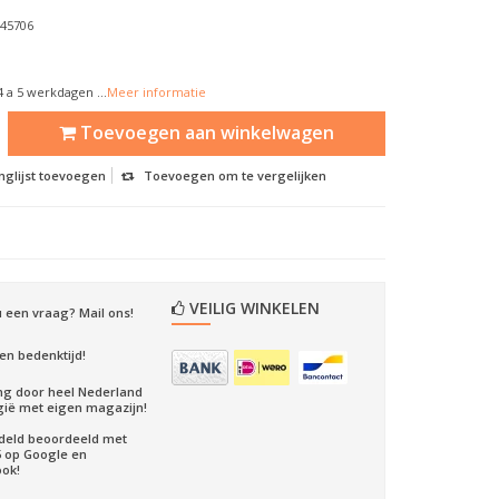
145706
 4 a 5 werkdagen ...
Meer informatie
Toevoegen aan winkelwagen
nglijst toevoegen
Toevoegen om te vergelijken
VEILIG WINKELEN
u een vraag? Mail ons!
en bedenktijd!
ng door heel Nederland
gië met eigen magazijn!
deld beoordeeld met
5 op Google en
ok!