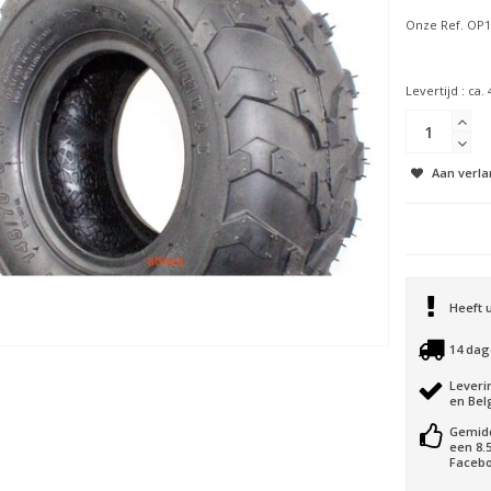
Onze Ref. OP
Levertijd : ca.
Aan verla
Heeft 
14 dag
Leveri
en Bel
Gemid
een 8.
Facebo