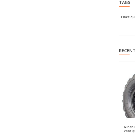
TAGS
110cc q
RECENT
6 inch
voor q