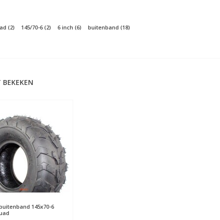
uad
(2)
145/70-6
(2)
6 inch
(6)
buitenband
(18)
 BEKEKEN
 buitenband 145x70-6
uad