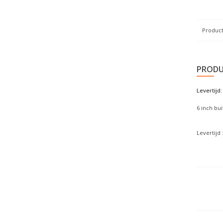
Product
PRODU
Levertijd:
6 inch bu
Levertijd 