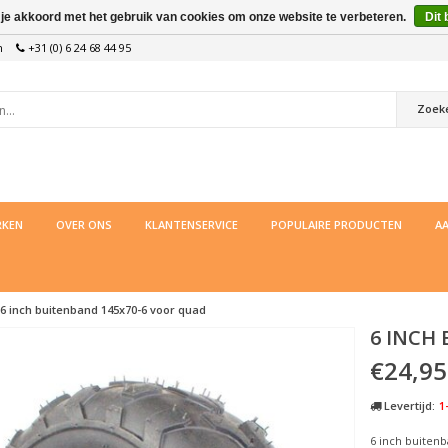
 je akkoord met het gebruik van cookies om onze website te verbeteren.
Dit 
n
+31 (0) 6 24 68 44 95
Zoek
KEN
OVER ONS
KLANTENSERVICE
POPULAIRE PRODUCTEN
AA
6 inch buitenband 145x70-6 voor quad
6 INCH
€24,95
Levertijd:
1
6 inch buiten