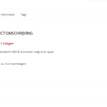
 informatie
Tags
CTOMSCHRIJVING
1-2 dagen
itenband 145x70-6 (zonder velg) voor quad
: ca. 4 a 5 werkdagen