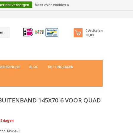
bericht verbergen
Meer over cookies »
0
Artikelen
en
€0,00
NBIEDINGEN
BLOG
KETTINGZAGEN
 BUITENBAND 145X70-6 VOOR QUAD
-2 dagen
band 145x70-6