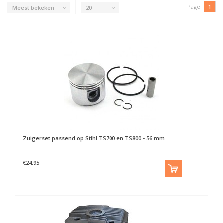
Page:
1
Meest bekeken
20
Zuigerset passend op Stihl TS700 en TS800 - 56 mm
€24,95