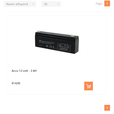
Page:
1
Naam aflopend
20
Accu 12 volt - 2 AH
€14,95
1