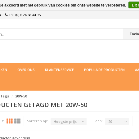
 je akkoord met het gebruik van cookies om onze website te verbeteren.
Dit 
n
+31 (0) 6 24 68 44 95
Zoek
KEN
OVER ONS
KLANTENSERVICE
POPULAIRE PRODUCTEN
AA
Tags
20W-50
UCTEN GETAGD MET 20W-50
ls:
Sorteren op:
Toon:
Hoogste prijs
20
ucten gevonden!...