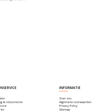
NSERVICE
INFORMATIE
alen
Over ons
ng & retourneren
Algemene voorwaarden
rvice
Privacy Policy
ren
Sitemap