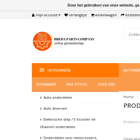
Door het gebruiken van onze website, ga
mijn account
verlanglijst
winkelwagen
bestelle
CATEGORIEËN
AUTOMER
BOSMAAIER
MULTITOOL
OVER ONS
Home
Auto onderdelen
PROD
Auto diversen
Elektrische step / E-Scooter en
Bekijken a
(Xiaomi) onderdelen
Onderdelen voor minicrossers,
Geen prod