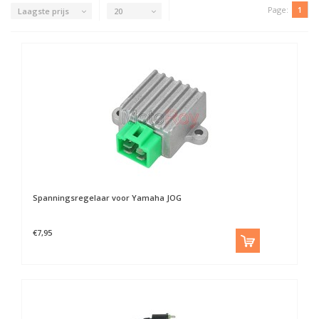
Page:
1
Laagste prijs
20
Spanningsregelaar voor Yamaha JOG
€7,95