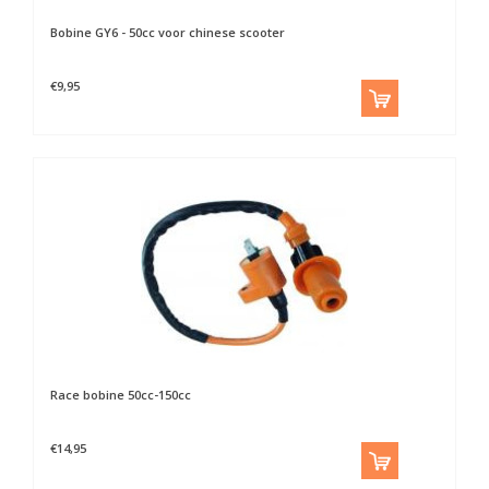
Bobine GY6 - 50cc voor chinese scooter
€9,95
Race bobine 50cc-150cc
€14,95