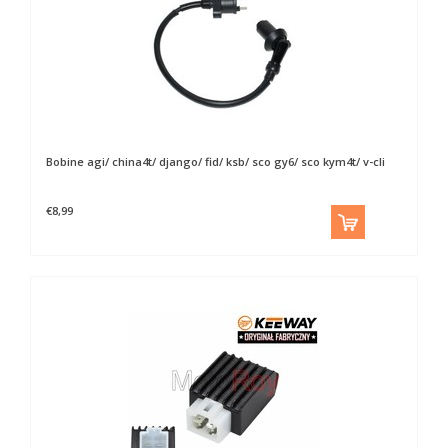
Bobine agi/ china4t/ django/ fid/ ksb/ sco gy6/ sco kym4t/ v-cli
€8,99