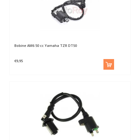
Bobine AM6 50 cc Yamaha TZR DT50
€9,95