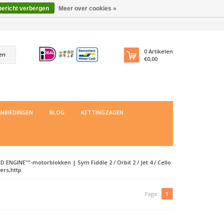
bericht verbergen
Meer over cookies »
0
Artikelen
en
€0,00
NBIEDINGEN
BLOG
KETTINGZAGEN
ENGINE""-motorblokken | Sym Fiddle 2 / Orbit 2 / Jet 4 / Cello
ters,http
Page:
1