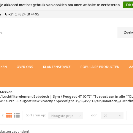
 je akkoord met het gebruik van cookies om onze website te verbeteren.
Dit 
n
+31 (0) 6 24 68 44 95
Zoek
KEN
OVER ONS
KLANTENSERVICE
POPULAIRE PRODUCTEN
AA
Merken
,"Luchtfilterelement Bobotech | Sym / Peugeot 4T (OT)","Toepasbaar in alle ""OLD 
rox / X-Pro - Peugeot New Vivacity / Speedfight 3",,"6,45","12,90",Bobotech,,,Luchtfil
ls:
Sorteren op:
Toon:
Hoogste prijs
20
ucten gevonden!...