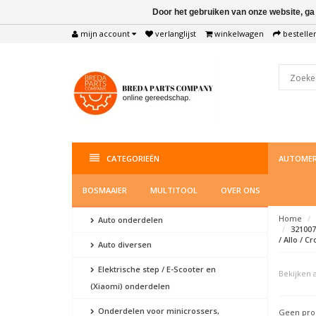
Door het gebruiken van onze website, ga
mijn account
verlanglijst
winkelwagen
bestelle
CATEGORIEËN
AUTOMER
BOSMAAIER
MULTITOOL
OVER ONS
Home
Auto onderdelen
321007
/ Allo / C
Auto diversen
Elektrische step / E-Scooter en
Bekijken a
(Xiaomi) onderdelen
Onderdelen voor minicrossers,
Geen prod