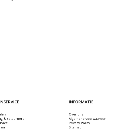
NSERVICE
INFORMATIE
alen
Over ons
ng & retourneren
Algemene voorwaarden
rvice
Privacy Policy
ren
Sitemap