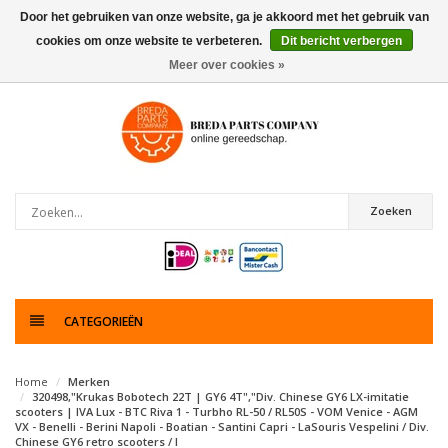
Door het gebruiken van onze website, ga je akkoord met het gebruik van
cookies om onze website te verbeteren.
Dit bericht verbergen
0
artikelen
Meer over cookies »
Zoeken
CATEGORIEËN
Home
Merken
320498,"Krukas Bobotech 22T | GY6 4T","Div. Chinese GY6 LX-imitatie
scooters | IVA Lux - BTC Riva 1 - Turbho RL-50 / RL50S - VOM Venice - AGM
VX - Benelli - Berini Napoli - Boatian - Santini Capri - LaSouris Vespelini / Div.
Chinese GY6 retro scooters / I