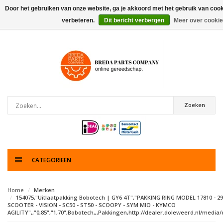
Door het gebruiken van onze website, ga je akkoord met het gebruik van coo
verbeteren.
Dit bericht verbergen
Meer over cookie
0
artikelen
Zoeken
CATEGORIEËN
Home
Merken
154075,"Uitlaatpakking Bobotech | GY6 4T","PAKKING RING MODEL 17810 - 
SCOOTER - VISION - SC50 - ST50 - SCOOPY - SYM MIO - KYMCO
AGILITY",,"0,85","1,70",Bobotech,,,Pakkingen,http://dealer.doleweerd.nl/media