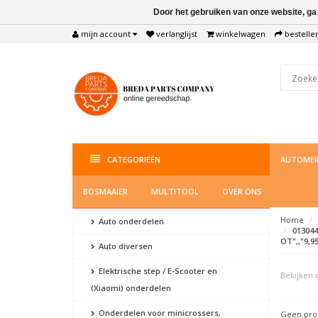
Door het gebruiken van onze website, ga
mijn account
verlanglijst
winkelwagen
bestelle
CATEGORIEËN
AUTOMER
BOSMAAIER
MULTITOOL
OVER ONS
Home
Auto onderdelen
013044
OT",,"9,9
Auto diversen
Elektrische step / E-Scooter en
Bekijken a
(Xiaomi) onderdelen
Onderdelen voor minicrossers,
Geen prod