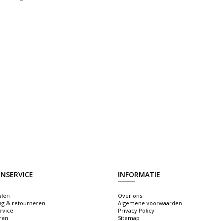
NSERVICE
INFORMATIE
alen
Over ons
ng & retourneren
Algemene voorwaarden
rvice
Privacy Policy
ren
Sitemap