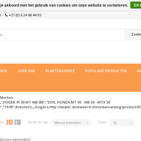
 je akkoord met het gebruik van cookies om onze website te verbeteren.
Dit 
n
+31 (0) 6 24 68 44 95
Zoek
KEN
OVER ONS
KLANTENSERVICE
POPULAIRE PRODUCTEN
AA
Merken
,"ZUIGER 41.50 MT-MB IMI","DIVE, HONDA MT 50 - MB 50 - MTX 50
5","19,90",Bobotech,,,Zuigers,http://dealer.doleweerd.nl/media/catalog/product/0/1/
ls:
Sorteren op:
Toon:
Meest bekeken
16
ucten gevonden!...