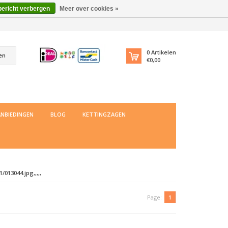
bericht verbergen
Meer over cookies »
0
Artikelen
en
€0,00
NBIEDINGEN
BLOG
KETTINGZAGEN
013044.jpg,,,,,
Page:
1